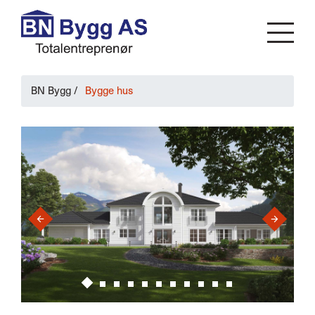
BN Bygg
/
Bygge hus
›
‹