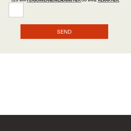
LES VÅR
PERSONVERNERKLÆRING HER
OG VÅRE
VILKÅR HER.