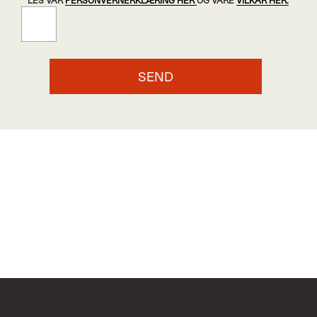
LES VÅR
PERSONVERNERKLÆRING HER
OG VÅRE
VILKÅR HER.