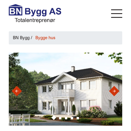
BN Bygg
/
Bygge hus
›
‹