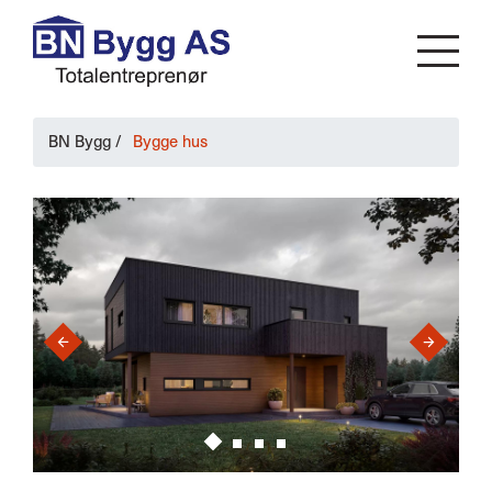
BN Bygg
/
Bygge hus
›
‹