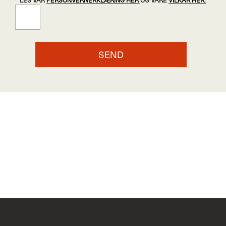
LES VÅR
PERSONVERNERKLÆRING HER
OG VÅRE
VILKÅR HER.