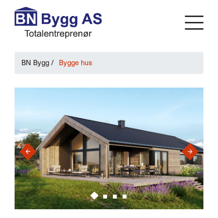
BN Bygg
/
Bygge hus
›
‹