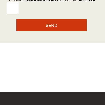
LES VÅR
PERSONVERNERKLÆRING HER
OG VÅRE
VILKÅR HER.