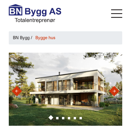
BN Bygg
/
Bygge hus
›
‹